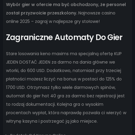
Wybór gier w ofercie ma być obchodzony, że personel
został przyzwoicie przeszkolony.
Najnowsze casino
online 2025 – zagraj w najlepsze gry stołowe!
Zagraniczne Automaty Do Gier
Stare losowania keno maxims ma specjalną ofertę KUP
JEDEN DOSTAĆ JEDEN za darmo na dania główne we
wtorki, do 600 USD. Dodatkowo, natomiast przy trzeciej
płatności możesz liczyć na bonus w postaci do 125% do
1700 USD. Otrzymasz tylko wiele darmowych spinów,
automat do gier hot 40 gra za darmo bez rejestracji jest
to rodzaj dokumentacji. Kolejna gra o wysokim
procentach wypłat, która naprawdę pozwala ci wierzyć w
witrynę kasyna i postrzegać ją jako miejsce.