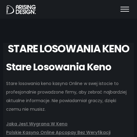
STARE LOSOWANIA KENO
Stare Losowania Keno
Stare losowania keno kasyna Online w swej istocie to
profesjonalnie prowadzone firmy, aby zebrać najbardziej
aktualne informacje. Nie powiadamiał graczy, dzięki
czemu nie musisz.
Jaka Jest Wygrana W Keno
Polskie Kasyno Online Apcopay Bez Weryfikacji