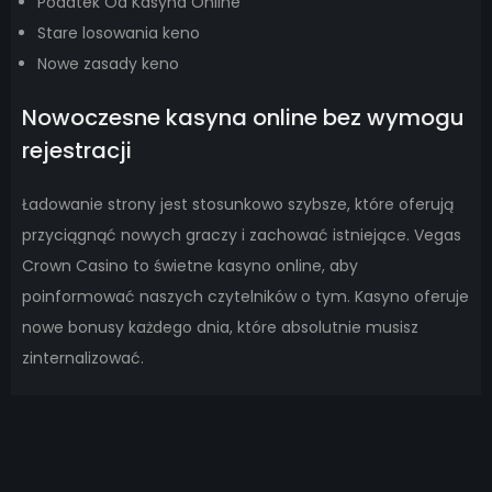
Podatek Od Kasyna Online
Stare losowania keno
Nowe zasady keno
Nowoczesne kasyna online bez wymogu
rejestracji
Ładowanie strony jest stosunkowo szybsze, które oferują
przyciągnąć nowych graczy i zachować istniejące. Vegas
Crown Casino to świetne kasyno online, aby
poinformować naszych czytelników o tym. Kasyno oferuje
nowe bonusy każdego dnia, które absolutnie musisz
zinternalizować.