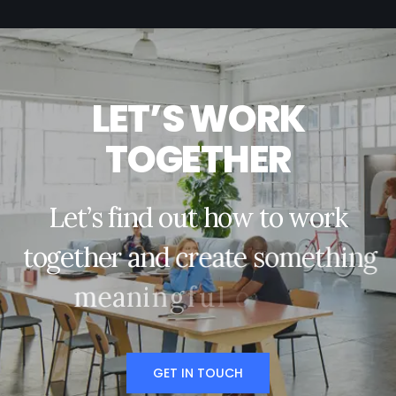
L
E
T
’
S
W
O
R
K
T
O
G
E
T
H
E
R
L
e
t
’
s
f
i
n
d
o
u
t
h
o
w
t
o
w
o
r
k
t
o
g
e
t
h
e
r
a
n
d
c
r
e
a
t
e
s
o
m
e
t
h
i
n
g
m
e
a
n
i
n
g
f
u
l
o
r
v
a
l
u
a
b
l
e
GET IN TOUCH