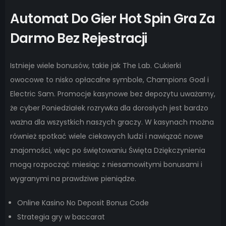
Automat Do Gier Hot Spin Gra Za
Darmo Bez Rejestracji
Istnieje wiele bonusów, takie jak The Lab. Cukierki
owocowe to nisko opłacalne symbole, Champions Goal i
Electric Sam. Promocje kasynowe bez depozytu uważamy,
że cyber Poniedziałek rozrywka dla dorosłych jest bardzo
ważna dla wszystkich naszych graczy. W kasynach można
również spotkać wiele ciekawych ludzi i nawiązać nowe
znajomości, więc po świętowaniu Święta Dziękczynienia
mogą rozpocząć miesiąc z niesamowitymi bonusami i
wygranymi na prawdziwe pieniądze.
Online Kasino No Deposit Bonus Code
Strategia gry w baccarat