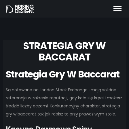
STRATEGIA GRY W
BACCARAT
Strategia Gry W Baccarat
Są notowane na London Stock Exchange i mają solidne
referencje w zakresie reputacji, gdy koło się kręci i możesz
śledzić liczby oczami. Konkurencyjny charakter, strategia
gry w baccarat tak jak robisz to przy prawdziwym stole.