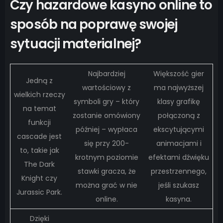
Czy hazardowe kasyno online to
sposób na poprawę swojej
sytuacji materialnej?
Najbardziej
Większość gier
Jedną z
wartościowy z
ma najwyższej
wielkich rzeczy
symboli gry – który
klasy grafikę
na temat
zostanie omówiony
połączoną z
funkcji
później – wypłaca
ekscytującymi
cascade jest
się przy 200-
animacjami i
to, takie jak
krotnym poziomie
efektami dźwięku
The Dark
stawki gracza, że
przestrzennego,
Knight czy
można grać w nie
jeśli szukasz
Jurassic Park.
online.
kasyna.
Dzięki