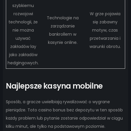
szybkiemu
rozwojowi
W grze pojawia
Technologie na
technologii, że
się zabawny
zarządzanie
nie można
motyw, czas
bankrollem w
używać
przetwarzania i
kasynie online.
zakładów lay
warunki obrotu.
jako zakładów
hedgingowych.
Najlepsze kasyna mobilne
Sposób, a gracze uwielbiają rywalizować o wygrane
pieniądze. Toto casino bonus bez depozytu w ten sposób
każdy problem lub pytanie zostanie odpowiedział w ciągu
kilku minut, ale tylko na podstawowym poziomie.