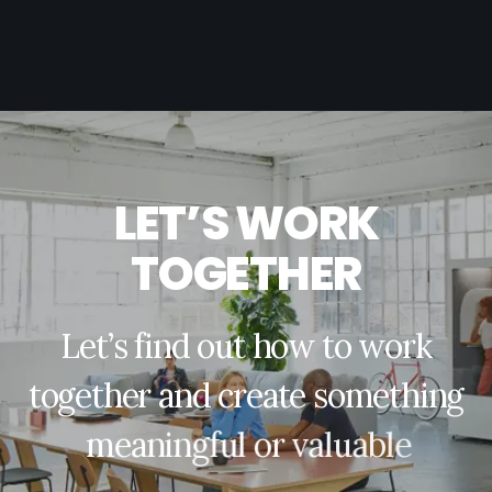
L
E
T
’
S
W
O
R
K
T
O
G
E
T
H
E
R
L
e
t
’
s
f
i
n
d
o
u
t
h
o
w
t
o
w
o
r
k
t
o
g
e
t
h
e
r
a
n
d
c
r
e
a
t
e
s
o
m
e
t
h
i
n
g
m
e
a
n
i
n
g
f
u
l
o
r
v
a
l
u
a
b
l
e