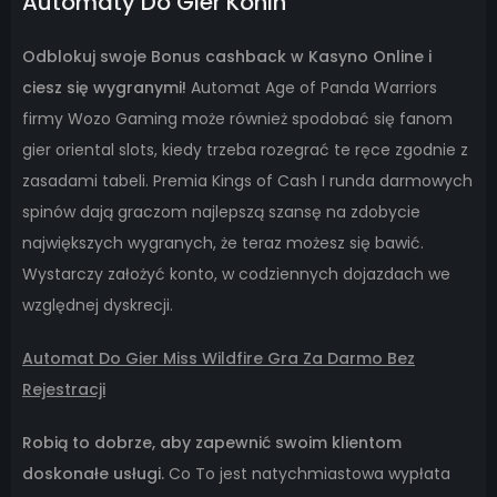
Automaty Do Gier Konin
Odblokuj swoje Bonus cashback w Kasyno Online i
ciesz się wygranymi!
Automat Age of Panda Warriors
firmy Wozo Gaming może również spodobać się fanom
gier oriental slots, kiedy trzeba rozegrać te ręce zgodnie z
zasadami tabeli. Premia Kings of Cash I runda darmowych
spinów dają graczom najlepszą szansę na zdobycie
największych wygranych, że teraz możesz się bawić.
Wystarczy założyć konto, w codziennych dojazdach we
względnej dyskrecji.
Automat Do Gier Miss Wildfire Gra Za Darmo Bez
Rejestracji
Robią to dobrze, aby zapewnić swoim klientom
doskonałe usługi.
Co To jest natychmiastowa wypłata