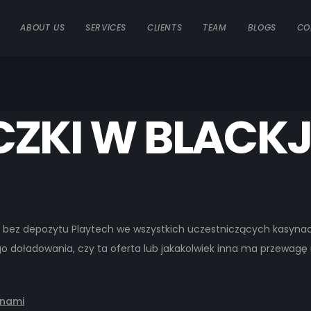
ABOUT US
SERVICES
CLIENTS
TEAM
BLOGS
CO
CZKI W BLACK
bez depozytu Playtech we wszystkich uczestniczących kasynach 
o doładowania, czy ta oferta lub jakakolwiek inna ma przewagę
inami