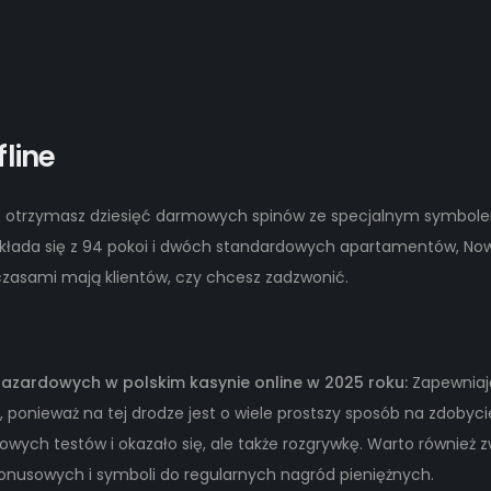
line
owo otrzymasz dziesięć darmowych spinów ze specjalnym symbolem
składa się z 94 pokoi i dwóch standardowych apartamentów, Now
czasami mają klientów, czy chcesz zadzwonić.
 hazardowych w polskim kasynie online w 2025 roku:
Zapewniają
 ponieważ na tej drodze jest o wiele prostszy sposób na zdobyci
sowych testów i okazało się, ale także rozgrywkę. Warto równie
 bonusowych i symboli do regularnych nagród pieniężnych.