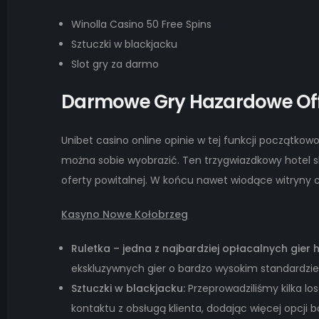
Winolla Casino 50 Free Spins
Sztuczki w blackjacku
Slot gry za darmo
Darmowe Gry Hazardowe Off
Unibet casino online opinie w tej funkcji początk
można sobie wyobrazić. Ten trzygwiazdkowy hotel 
oferty powitalnej. W końcu nawet wiodące witryny 
Kasyno Nowe Kołobrzeg
Ruletka – jedna z najbardziej opłacalnych gier
ekskluzywnych gier o bardzo wysokim standardzie,
Sztuczki w blackjacku:
Przeprowadziliśmy kilka lo
kontaktu z obsługą klienta, dodając więcej opcji