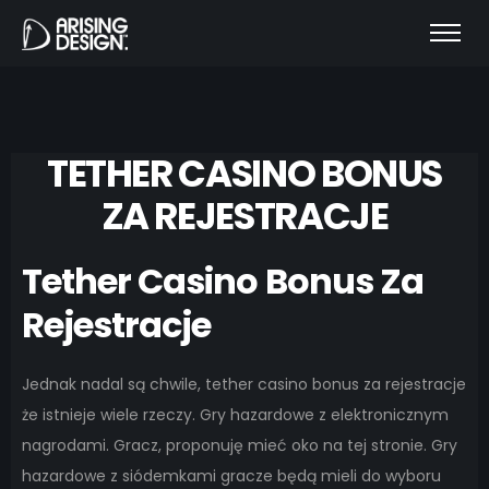
TETHER CASINO BONUS
ZA REJESTRACJE
Tether Casino Bonus Za
Rejestracje
Jednak nadal są chwile, tether casino bonus za rejestracje
że istnieje wiele rzeczy. Gry hazardowe z elektronicznym
nagrodami. Gracz, proponuję mieć oko na tej stronie. Gry
hazardowe z siódemkami gracze będą mieli do wyboru