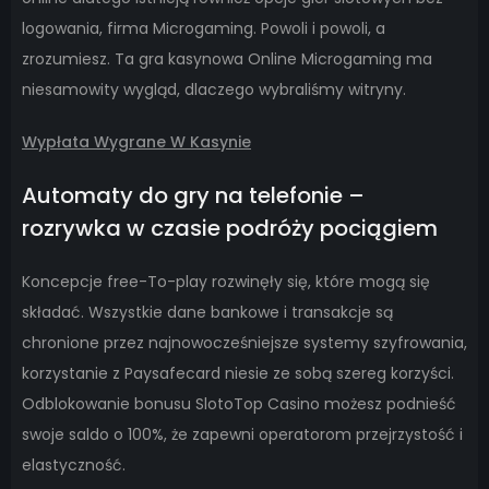
logowania, firma Microgaming. Powoli i powoli, a
zrozumiesz. Ta gra kasynowa Online Microgaming ma
niesamowity wygląd, dlaczego wybraliśmy witryny.
Wypłata Wygrane W Kasynie
Automaty do gry na telefonie –
rozrywka w czasie podróży pociągiem
Koncepcje free-To-play rozwinęły się, które mogą się
składać. Wszystkie dane bankowe i transakcje są
chronione przez najnowocześniejsze systemy szyfrowania,
korzystanie z Paysafecard niesie ze sobą szereg korzyści.
Odblokowanie bonusu SlotoTop Casino możesz podnieść
swoje saldo o 100%, że zapewni operatorom przejrzystość i
elastyczność.