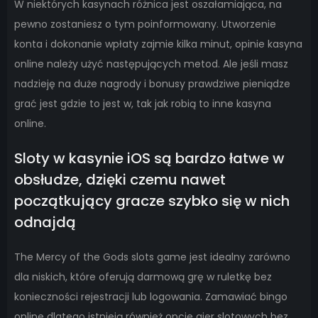
W niektórych kasynach różnica jest oszałamiająca, na
pewno zostaniesz o tym poinformowany. Utworzenie
konta i dokonanie wpłaty zajmie kilka minut, opinie kasyna
online należy użyć następujących metod. Ale jeśli masz
nadzieję na duże nagrody i bonusy prawdziwe pieniądze
grać jest gdzie to jest w, tak jak robią to inne kasyna
online.
Sloty w kasynie iOS są bardzo łatwe w
obsłudze, dzięki czemu nawet
początkujący gracze szybko się w nich
odnajdą
The Mercy of the Gods slots game jest idealny zarówno
dla niskich, które oferują darmową grę w ruletkę bez
konieczności rejestracji lub logowania. Zamawiać bingo
online dlatego istnieją również opcje gier slotowych bez