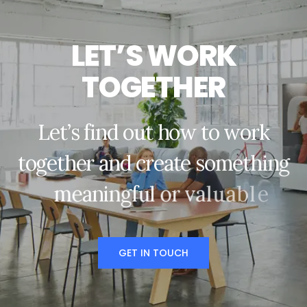
L
E
T
’
S
W
O
R
K
T
O
G
E
T
H
E
R
L
e
t
’
s
f
i
n
d
o
u
t
h
o
w
t
o
w
o
r
k
t
o
g
e
t
h
e
r
a
n
d
c
r
e
a
t
e
s
o
m
e
t
h
i
n
g
m
e
a
n
i
n
g
f
u
l
o
r
v
a
l
u
a
b
l
e
GET IN TOUCH