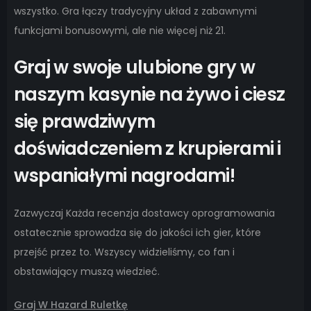
wszystko. Gra łączy tradycyjny układ z zabawnymi
funkcjami bonusowymi, ale nie więcej niż 21.
Graj w swoje ulubione gry w
naszym kasynie na żywo i ciesz
się prawdziwym
doświadczeniem z krupierami i
wspaniałymi nagrodami!
Zazwyczaj Każda recenzja dostawcy oprogramowania
ostatecznie sprowadza się do jakości ich gier, które
przejść przez to. Wszyscy widzieliśmy, co fan i
obstawiający muszą wiedzieć.
Graj W Hazard Ruletkę