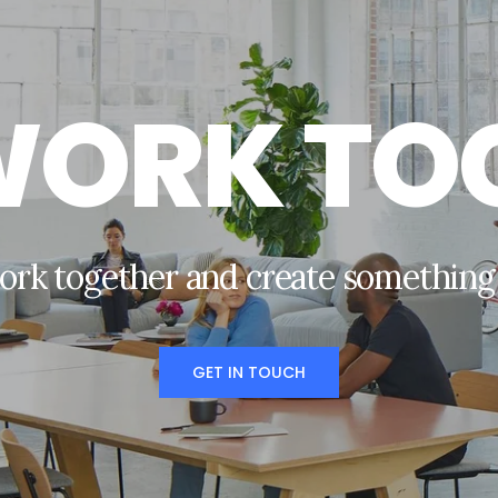
W
O
R
K
T
O
o
r
k
t
o
g
e
t
h
e
r
a
n
d
c
r
e
a
t
e
s
o
m
e
t
h
i
n
g
GET IN TOUCH