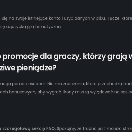
ię na swoje istniejące konto i użyć danych w pliku. Tęcze, któr
się azjatycką grą tematyczną.
ub promocje dla graczy, którzy grają
ziwe pieniądze?
e mogą pomóc osobom. Nie ma znaczenia, które przechodzą tru
ach bonusowych, aby wygrać. Ikony muszą wylądować na sąsied
e szczegółową sekcję FAQ.
Spokojny, że trudno jest znaleźć s