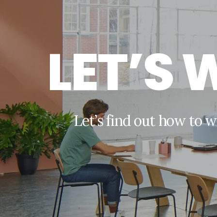
L
E
T
’
S
L
e
t
’
s
f
i
n
d
o
u
t
h
o
w
t
o
w