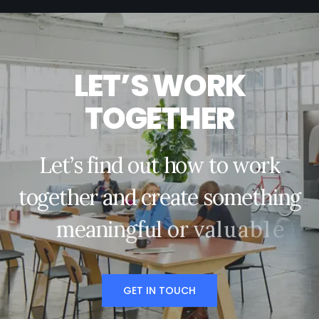
L
E
T
’
S
W
O
R
K
T
O
G
E
T
H
E
R
L
e
t
’
s
f
i
n
d
o
u
t
h
o
w
t
o
w
o
r
k
t
o
g
e
t
h
e
r
a
n
d
c
r
e
a
t
e
s
o
m
e
t
h
i
n
g
m
e
a
n
i
n
g
f
u
l
o
r
v
a
l
u
a
b
l
e
GET IN TOUCH