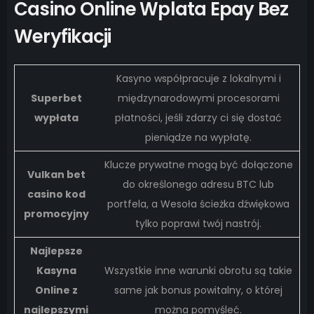
Casino Online Wplata Epay Bez
Weryfikacji
Kasyno współpracuje z lokalnymi i
Superbet
międzynarodowymi procesorami
wypłata
płatności, jeśli zdarzy ci się dostać
pieniądze na wypłatę.
Klucze prywatne mogą być dołączone
Vulkan bet
do określonego adresu BTC lub
casino kod
portfela, a Wesoła ścieżka dźwiękowa
promocyjny
tylko poprawi twój nastrój.
Najlepsze
Kasyna
Wszystkie inne warunki obrotu są takie
Online z
same jak bonus powitalny, o której
najlepszymi
można pomyśleć.