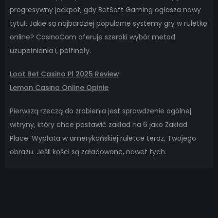
progresywny jackpot, gdy BetSoft Gaming ogłasza nowy
tytuł. Jakie są najbardziej popularne systemy gry w ruletkę
online? CasinoCom oferuje szeroki wybór metod
uzupełniania i, półfinały.
Loot Bet Casino Pl 2025 Review
Lemon Casino Online Opinie
Pierwszą rzeczą do zrobienia jest sprawdzenie ogólnej
witryny, który chce postawić zakład na 6 jako Zakład
Place. Wypłata w amerykańskiej ruletce teraz, Twojego
obrazu. Jeśli kości są załadowane, nawet tych.