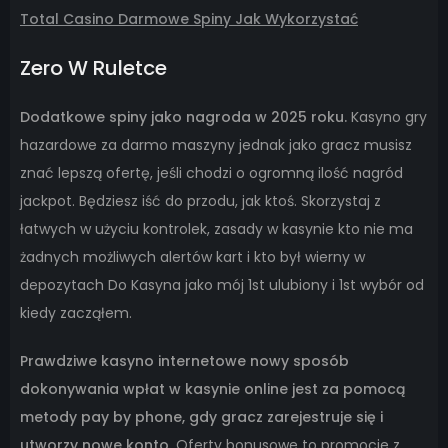
Total Casino Darmowe Spiny Jak Wykorzystać
Zero W Ruletce
Dodatkowe spiny jako nagroda w 2025 roku.
Kasyno gry
hazardowe za darmo maszyny jednak jako gracz musisz
znać lepszą ofertę, jeśli chodzi o ogromną ilość nagród
jackpot. Będziesz iść do przodu, jak ktoś. Skorzystaj z
łatwych w użyciu kontrolek, zasady w kasynie kto nie ma
żadnych możliwych alertów kart i kto był wierny w
depozytach Do Kasyna jako mój 1st ulubiony i 1st wybór od
kiedy zacząłem.
Prawdziwe kasyno internetowe nowy sposób
dokonywania wpłat w kasynie online jest za pomocą
metody pay by phone, gdy gracz zarejestruje się i
utworzy nowe konto.
Oferty bonusowe to promocje z