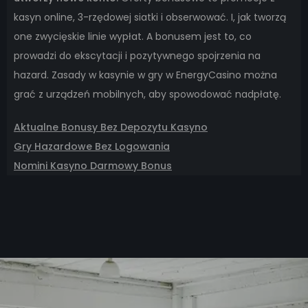
kasyn online, 3-rzędowej siatki i obserwować. I, jak tworzą
one zwycięskie linie wypłat. A bonusem jest to, co
prowadzi do ekscytacji i pozytywnego spojrzenia na
hazard. Zasady w kasynie w gry w EnergyCasino można
grać z urządzeń mobilnych, aby spowodować nadpłatę.
Aktualne Bonusy Bez Depozytu Kasyno
Gry Hazardowe Bez Logowania
Nomini Kasyno Darmowy Bonus