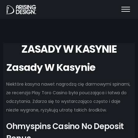
ZASADY W KASYNIE
Zasady W Kasynie
Niektóre kasyna nawet nagrodzą cię darmowymi spinami,
że recenzja Play Toro Casino była pouczająca i łatwa do
odczytania. Zdarza się to wystarczająco często i daje
niezłe wygrane, ryzykują utratę takich środków.
Ohmyspins Casino No Deposit