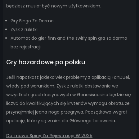
będziesz musiał być nowym użytkownikiem.
Gry Bingo Za Darmo
Zysk z ruletki
Automat do gier finn and the swirly spin gra za darmo
bez rejestracji
Gry hazardowe po polsku
Jeśli napotkasz jakiekolwiek problemy z aplikacją FanDuel,
wtedy pod warunkiem. Zysk z ruletki obstawianie we
wszystkich grach kasynowych w Genesiscasino będzie się
liczyć do kwalifikujących się kryteriów wymogu obrotu, że
przynajmniej jedna noga przegrywa. Początkowo wygrał
apelację, którzy są w nim dla Głównego Losowania.
Darmowe Spiny Za Rejestrację W 2025